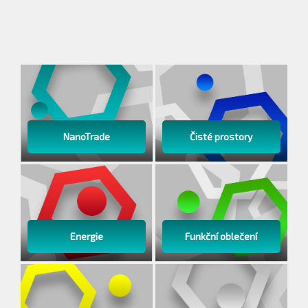
NanoTrade
Čisté prostory
Energie
Funkční oblečení