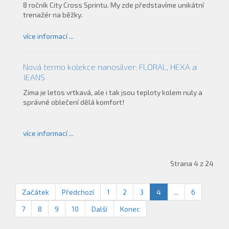
8 ročník City Cross Sprintu. My zde představíme unikátní
trenažér na běžky.
více informací ...
Nová termo kolekce nanosilver: FLORAL, HEXA a
JEANS
Zima je letos vrtkavá, ale i tak jsou teploty kolem nuly a
správné oblečení dělá komfort!
více informací ...
Strana 4 z 24
Začátek
Předchozí
1
2
3
4
...
6
7
8
9
10
Další
Konec