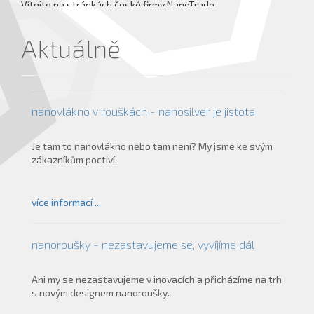
Vítejte na stránkách české firmy NanoTrade.
více informací ...
Aktuálně
nanovlákno v rouškách - nanosilver je jistota
Je tam to nanovlákno nebo tam není? My jsme ke svým
zákazníkům poctiví.
více informací ...
nanoroušky - nezastavujeme se, vyvíjíme dál
Ani my se nezastavujeme v inovacích a přicházíme na trh
s novým designem nanoroušky.