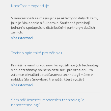
NanoTrade expanduje
V současnosti se rozšiřují naše aktivity do dalších zemí,
jako je Makedonie a Bulharsko. Současně probíhají
jednání o spolupráci s distribučními partnery v dalších
zemích.
více informací ...
Technologie také pro zábavu
Přinášíme vám horkou novinku využití nových technologií
v oblasti zábavy, volného času ale i pro vzdělání. Pro
zájemce o kvalitní a nadčasovou technologii máme v
nabídce Ski a Snowbard trenažér, který využívá
posledních technologií z oblasti vláken. Výsledný
více informací ...
materiál je nejen vysoce odolný otěru, ale dává zcelá
nový rozměr finálnímu výrobku. Lyžařský trenažér
(simulátor) je navržen tak, aby poskytl sofistikovanou
Seminář Transfer moderních technologií a
výukovou metodiku, která viditelně zlepší vaši techniku
nanotechnologií
lyžování. Lze jej provozovat celoročně bez závislosti na