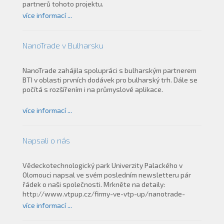
partnerů tohoto projektu.
více informací ...
NanoTrade v Bulharsku
NanoTrade zahájila spolupráci s bulharským partnerem
BTI v oblasti prvních dodávek pro bulharský trh. Dále se
počítá s rozšířením i na průmyslové aplikace.
více informací ...
Napsali o nás
Vědeckotechnologický park Univerzity Palackého v
Olomouci napsal ve svém posledním newsletteru pár
řádek o naši společnosti. Mrkněte na detaily:
http://www.vtpup.cz/firmy-ve-vtp-up/nanotrade-
s.r.o..html
více informací ...