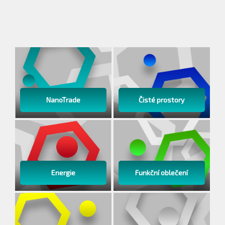
mají shodné vlastnosti při potlačování pachů jako
uváděné spodky kosmonauta Wakatu, velice spokojeni.
Společnost NanoTrade sice zatím netestovala své
výrobky ve vesmíru, ale zato si je zájemci mohou koupit
už od roku 2004 na našem e-shopu
http://www.nanosilver.cz/e-shop/
NanoTrade
Čisté prostory
Energie
Funkční oblečení