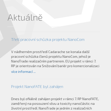
Aktuálně
Třetí pracovní schůzka projektu NanoCom
V nádherném prostředí Cadarache se konala další
pracovní schůzka členů projektu NanoCom, jehož je
NanoTrade realizačním partnerem. EU projekt v rámci 7.
RP je orientován na Snižování bariér pro komercionalizaci
nanotechnologií přes otevřené inovace.
více informací ...
Projekt NanoFATE byl zahájen
Dnes byl ofiiálně zahájen projekt v rámci 7. RP NanoFATE,
zaměřený na posouzení vlivu a toxicity nanočástic na
životní prostředí. NanoTrade je jedním z realizačních