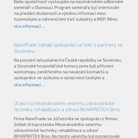
klimatických podmínkách. Velmi efektivní je jeho
Naše společnost vystoupila na mezinárodním odborném
využitelnost jak pro začátečníky, tak i pro špičkové
semináři v Olomouci. Program semináře byl orientován
sportovce, instruktory nebo trenéry.Pokud vás tato
na předání zkušeností a výměnu informací mezi
technogie zaujala a máte zájem o její pořízení, vyžádejte
tuzemskými a zahraničními VaV subjekty a MSP. Mimo
si další detaily na Tato e-mailová adresa je chráněna
praktické ukázky transferu technologií byly
více informací ...
před spamboty. Pro její zobrazení musíte mít povolen
prezentovány možnosti dotačních podpor pro MSP nebo
Javascript.
daňové podpory VaV v ČR. Na semináři byly navázány
document.getElementById('cloakfc6db8b4bed9b414d8c4f3004
nové perspektivní obchodní kontakty.
NanoTrade zahájil spolupráci ve VaV s partnery ve
= ''; var prefix = 'ma' + 'il' + 'to'; var path = 'hr' + 'ef' + '=';
Slovinsku
var addyfc6db8b4bed9b414d8c4f30049e89fb9 =
'torcik' + '@';
Na pozvání velvyslanectví České republiky ve Slovinsku
addyfc6db8b4bed9b414d8c4f30049e89fb9 =
a Slovinské hospodářské komory jsme byli přítomni
addyfc6db8b4bed9b414d8c4f30049e89fb9 +
workshopu zaměřeného na navázání kontaktů a
'nanotrade' + '.' + 'cz'; var
spolupráce ve výzkumu a vývoji mezi českými a
addy_textfc6db8b4bed9b414d8c4f30049e89fb9 =
slovinskými partnery. Několik jednání se slovinskými
více informací ...
'torcik' + '@' + 'nanotrade' + '.' +
zájemci o spolupráci a společný aplikační výzkum a vývoj,
'cz';document.getElementById('cloakfc6db8b4bed9b414d8c4f
využívající nanotechnologie, dalo dobrý základ naši nové
+=
mezinárodní spolupráci.
Účast na Mezinárodním veletrhu zdravotnické
''+addy_textfc6db8b4bed9b414d8c4f30049e89fb9+'';
techniky, rehabilitace a zdraví REHAPROTEX Brno
Firma NanoTrade se zůčastnila ve spolupráci s firmou
Snížek Ortoprotetika Mezinárodního veletrhu
zdravotnické techniky, rehabilitace a zdraví
REHAPROTEX Brno. Na tomto veletrhu byl prezentován