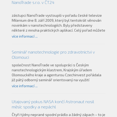
společných výzkumných projektech. Společnost
NanoTrade s.r.o. v ČT24
NanoTrade, přítomná jako jediná komerční firma z oblasti
aplikovaného výzkumu, představila svůj potenciál a
případný zájem o oblasti vzájemných výměn technologií
zástupci NanoTrade vystoupili v pořadu české televize
a Know-How.
Milenium dne 8. září 2009, který byl tentokrát věnován
novinkám v nanotechnologiích. Byly představeny
některé z mnoha praktických aplikací. Celý pořad můžete
shlédnout kliknutím na:
více informací ...
http://www.ct24.cz/vysilani/2009/09/08/10159875412-
209411058030908-11:35-milenium/
Seminář nanotechnologie pro zdravotnictvi v
Olomouci
společnost NanoTrade ve spolupráci s Českým
nanotechnologickým klastrem, Krajským úřadem
Olomouckého kraje a agenturou Czechinvest pořádala
již pátý odborný seminář orientovaný na využití
nanotechnologií v konkrétních aplikacích, tentokrát ve
více informací ...
zdravotnictví. Detaily k semináři získáte v přiloženém
dokumentu zde Video zde
Utajovaný pokus NASA končí Astronaut nosil
měsíc spodky a nepáchl
Čtyři týdny neprané spodní prádlo a žádný zápach – to je