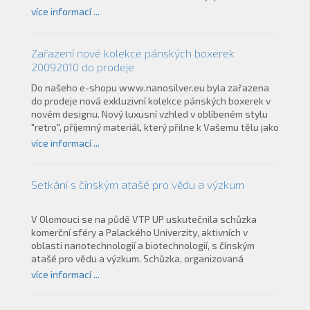
kompletní sortiment zboží značky nanosilver a navázány
více informací ...
zajímavé obchodní kontakty z hlediska další distribuce
tohoto zboží.
Zařazení nové kolekce pánských boxerek
20092010 do prodeje
Do našeho e-shopu www.nanosilver.eu byla zařazena
do prodeje nová exkluzivní kolekce pánských boxerek v
novém designu. Nový luxusní vzhled v oblíbeném stylu
"retro", příjemný materiál, který přilne k Vašemu tělu jako
“druhá kůže” splní požadavky i těch nejnáročnějších
více informací ...
zákazníků. Kolekce byla také na přání našich zákazníků
rozšířena o velikost XXL.
Setkání s čínským atašé pro vědu a výzkum
V Olomouci se na půdě VTP UP uskutečnila schůzka
komerční sféry a Palackého Univerzity, aktivních v
oblasti nanotechnologií a biotechnologií, s čínským
atašé pro vědu a výzkum. Schůzka, organizovaná
agenturou Czechinvest, otevřela první kontakty k dalším
více informací ...
jednáním o potenciálech transferu technologií,
inestičních příležitostí a možností spolupráce ve