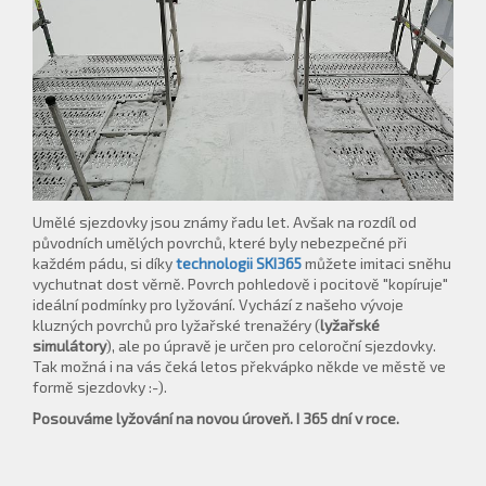
Umělé sjezdovky jsou známy řadu let. Avšak na rozdíl od
původních umělých povrchů, které byly nebezpečné při
každém pádu, si díky
technologii SKI365
můžete imitaci sněhu
vychutnat dost věrně. Povrch pohledově i pocitově "kopíruje"
ideální podmínky pro lyžování. Vychází z našeho vývoje
kluzných povrchů pro lyžařské trenažéry (
lyžařské
simulátory
), ale po úpravě je určen pro celoroční sjezdovky.
Tak možná i na vás čeká letos překvápko někde ve městě ve
formě sjezdovky :-).
Posouváme lyžování na novou úroveň. I 365 dní v roce.