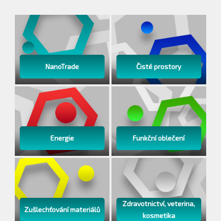
NanoTrade
Čisté prostory
Energie
Funkční oblečení
Zdravotnictví, veterina,
Zušlechťování materiálů
kosmetika