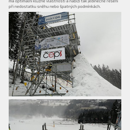
má optimální kluzné vlastnosti a nabízí tak jedinečné řešení
při nedostatku sněhu nebo špatných podmínkách.