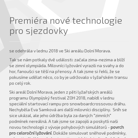
Premiéra nové technologie
pro sjezdovky
se odehrála v lednu 2018 ve Ski areálu Dolní Morava.
Tak se nám potkaly dvě události: začala zima-nezima a blíží
se zimní olympiáda. Milovníci lyžování vyrazili na svahy a do
hor, fanoušci se těší na přenosy. A tak jsme si řekli, že se
pokusíme udělat něco, co by je udržovalo v lyžařském transu
po celý rok.
Ski areál Dolní Morava, jeden z pěti lyžařských areálů
programu Olympijský festival ZOH 2018, nabídl v lednu
speciální startovací rampu pro snowboardcrossovou dráhu.
Nechyběla Eva Samková ani další milovníci disciplíny. Sníh se
sice ukázal, ale jeho údržba byla za daných "zimních"
podmínek nereálná. A tak jsme se zapojili a poskytli naši
novou technologii z vývoje pohybových simulátorů -
povrch
pro celoroční lyžování
. Dokáže simulovat sněhové podmínky,