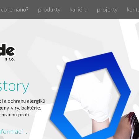
co je nano?
produkty
kariéra
projekty
kont