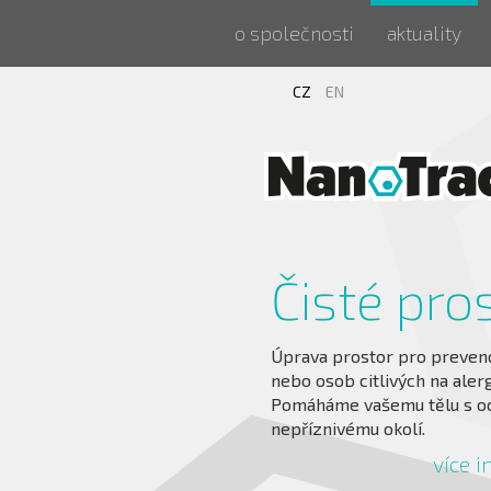
o společnosti
aktuality
CZ
EN
Čisté prostory
Úprava prostor pro prevenci a ochranu alergiků
nebo osob citlivých na alergeny, viry, baktérie.
Pomáháme vašemu tělu s ochranou proti
nepříznivému okolí.
více informací ...