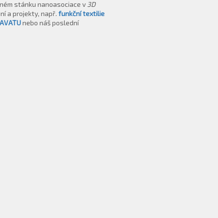
lečném stánku nanoasociace v
3D
í a projekty, např.
funkční textilie
RAVATU
nebo náš poslední