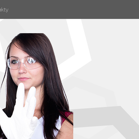
akty
Aditiva a energie
Hledáte snížení spotřeby paliv nebo energie,
prodloužení životnosti dílů, úspory na opravách, 
současně podporujete životní prostředí? Využijte
přínosů ověřených a prověřených inovativních
výrobků.
více informací ...