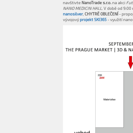
navštivte
NanoTrade s.r.o.
na akci
Fut
NANO MEDICIN HALL
. V době od 9:00
nanosilver
,
CHYTRĚ OBLEČENÍ
- propo
vývojový
projekt SKI365
- využití nan