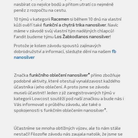
nasbírat co nejvíce bodů a přitom utratí co nejméně
peněz z rozpočtu na cestu.
10 týmů v kategorii
Racemen
si během 10 dnů na vlastní
kůži ověří také
funkční a chytrá trika nanosilver
. Navíc
máme v závodě svůj vlastní tým nadějných chlapců!
Fandit budeme týmu
Los Žabkodlanos nanosilver
!
Protože je kolem závodu spoustů zajímavých
dobrodružství a informací, sledujte dění na našem
fb
nanosilver
®
Značka
funkčního oblečení nanosilver
přímo zbožňuje
podobné aktivity, které otestují vynalézavost každého
účastníka i jeho oblečení. A proto jsme se závodu
museli účastnit! Jeden z již zaregistrovaných týmů v
kategorii Lowcost soutěží pod naší značkou a bude nás i
Vás informovat o průběhu závodu, ale také o
®
spokojenosti s funkčním oblečením nanosilver
.
Účastníme se mnoha obtížných výzev, ale to nám stále
nestačí! Filozofie závodu nás zaujala natolik, že jsme se