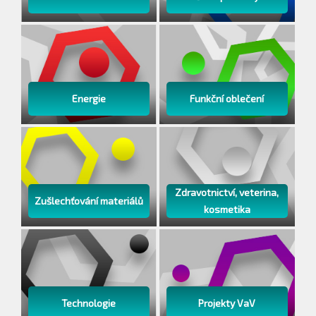
Energie
Funkční oblečení
Zdravotnictví, veterina,
Zušlechťování materiálů
kosmetika
Technologie
Projekty VaV