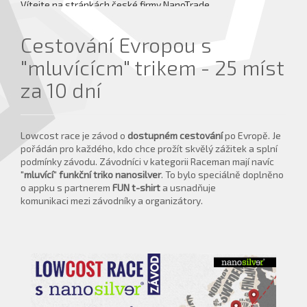
Vítejte na stránkách české firmy NanoTrade.
více informací ...
Cestování Evropou s
"mluvícícm" trikem - 25 míst
za 10 dní
Lowcost race je závod o
dostupném cestování
po Evropě. Je
pořádán pro každého, kdo chce prožít skvělý zážitek a splní
podmínky závodu. Závodníci v kategorii Raceman mají navíc
"
mluvící
"
funkční triko nanosilver
. To bylo speciálně doplněno
o appku s partnerem
FUN t-shirt
a usnadňuje
komunikaci mezi závodníky a organizátory.