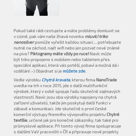
Pokud také rádi cestujete a máte problémy domluvit se
v cizině, pak vám naše žhavá novinka
mluvící triko
nanosilver
pomůže vyřešit každou situaci ... potřebujete
nutně na záchod, najít wifi nebo jen pozvat nové známé
na pivo?
Piktogramy máte vždy po ruce!
Navíc může
být triko propojeno s mobilem nebo tabletem přes
speciální aplikaci, která vás potěší, pobaví a možná dá i
vzdělání :-) Objednat si je
můžete zde
.
Vedle výrobku
Chytrá kravata
, kterou firma
NanoTrade
uvedla na trh v roce 2015, jde o další multifunkční
výrobek, který v sobě spojuje řadu skutečně zajímavých
vlastností. Navíc jsou oba výrobky napojeny na chytrá
zařízení uživatelů, takže jim poskytují další funkci v
zábavě a komunikaci. Jde skutečně o první české
komerční výstupy firemního vývojového projektu
Chytré
textílie
, určené jak pro konečné zákazníky, tak také pro
průmyslové aplikace. Při tomto vývoji firma spolupracuje
s dalšími VaV pracovišti v ČR a připravuje nové projekty