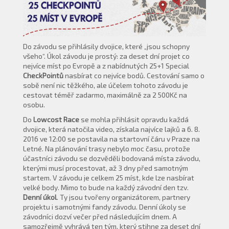
Do závodu se přihlásily dvojice, které „jsou schopny
všeho“. Úkol závodu je prostý: za deset dní projet co
nejvíce míst po Evropě a z nabídnutých 25+1 Special
CheckPointů
nasbírat co nejvíce bodů. Cestování samo o
sobě není nic těžkého, ale účelem tohoto závodu je
cestovat téměř zadarmo, maximálně za 2 500Kč na
osobu.
Do
Lowcost Race
se mohla přihlásit opravdu každá
dvojice, která natočila video, získala najvíce lajků a 6. 8.
2016 ve 12:00 se postavila na startovní čáru v Praze na
Letné. Na plánování trasy nebylo moc času, protože
účastníci závodu se dozvěděli bodovaná místa závodu,
kterými musí procestovat, až 3 dny před samotným
startem. V závodu je celkem 25 míst, kde lze nasbírat
velké body. Mimo to bude na každý závodní den tzv.
Denní úkol
. Ty jsou tvořeny organizátorem, partnery
projektu i samotnými fandy závodu. Denní úkoly se
závodníci dozví večer před následujícím dnem. A
samozřejmě vyhrává ten tým, který stihne za deset dní