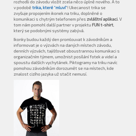
rozhodli do závodu vložit zcela něco úplně nového. A to
v podobě
trika, které
"
mluví
"
! Ukecanost trika se
zvyšuje propojením ikonek na triku, doplněné o
komunikaci s chytrým telefonem přes
zvláštní aplikaci
. V
tom nám pomohl další partner v projektu
FUN t-shirt
,
který se podobnými systémy zabývá.
Ikonky budou každý den promlouvat k závodníkům a
informovat je o výzvách na daných místech závodu,
denních výzvách, tajišťovat oboustrannou komunikaci s
organizačním týmem, umožnist posílání fotek a videí a
spoustu dalších vychytánek. Piktogramy na triku navíc
pomohou závodníkům dorozumět se na místech, kde
znalost cizího jazyka už stačit nemusí.